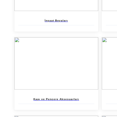
İnşaat Boyaları
Kapı ve Pencere Aksesuarları