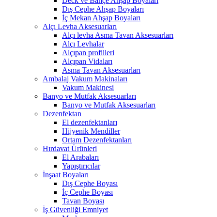
Deck ve Bahçe Ahşap Boyaları
Dış Cephe Ahşap Boyaları
İç Mekan Ahşap Boyaları
Alçı Levha Aksesuarları
Alçı levha Asma Tavan Aksesuarları
Alçı Levhalar
Alçıpan profilleri
Alçıpan Vidaları
Asma Tavan Aksesuarları
Ambalaj Vakum Makinaları
Vakum Makinesi
Banyo ve Mutfak Aksesuarları
Banyo ve Mutfak Aksesuarları
Dezenfektan
El dezenfektanları
Hijyenik Mendiller
Ortam Dezenfektanları
Hırdavat Ürünleri
El Arabaları
Yapıştırıcılar
İnşaat Boyaları
Dış Cephe Boyası
İç Cephe Boyası
Tavan Boyası
İş Güvenliği Emniyet