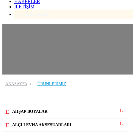
HABERLER
İLETİŞİM
ONLİNE SATIŞ
ANASAYFA
ÜRÜNLERİMİZ
AHŞAP BOYALAR
ALÇI LEVHA AKSESUARLARI