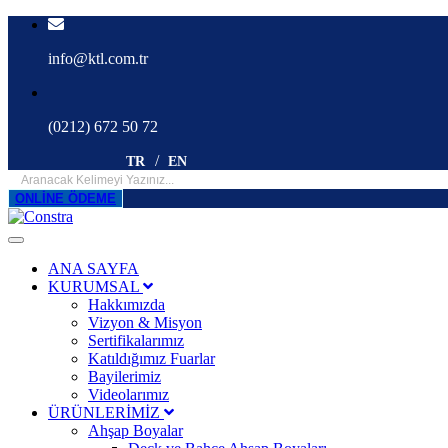
info@ktl.com.tr
(0212) 672 50 72
TR
EN
ONLİNE ÖDEME
ANA SAYFA
KURUMSAL
Hakkımızda
Vizyon & Misyon
Sertifikalarımız
Katıldığımız Fuarlar
Bayilerimiz
Videolarımız
ÜRÜNLERİMİZ
Ahşap Boyalar