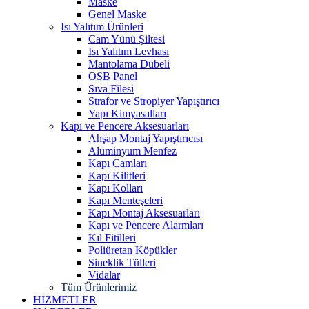
Maske
Genel Maske
Isı Yalıtım Ürünleri
Cam Yünü Şiltesi
Isı Yalıtım Levhası
Mantolama Dübeli
OSB Panel
Sıva Filesi
Strafor ve Stropiyer Yapıştırıcı
Yapı Kimyasalları
Kapı ve Pencere Aksesuarları
Ahşap Montaj Yapıştırıcısı
Alüminyum Menfez
Kapı Camları
Kapı Kilitleri
Kapı Kolları
Kapı Menteşeleri
Kapı Montaj Aksesuarları
Kapı ve Pencere Alarmları
Kıl Fitilleri
Poliüretan Köpükler
Sineklik Tülleri
Vidalar
Tüm Ürünlerimiz
HİZMETLER