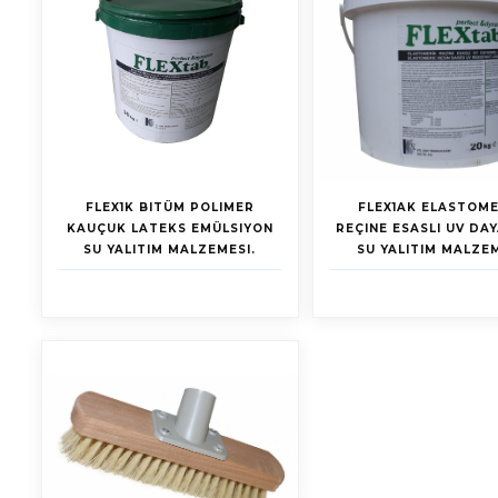
FLEX1K BITÜM POLIMER
FLEX1AK ELASTOME
KAUÇUK LATEKS EMÜLSIYON
REÇINE ESASLI UV DAY
SU YALITIM MALZEMESI.
SU YALITIM MALZE