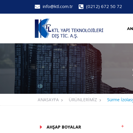
info@ktl.com.tr
(0212) 672 50 72
AN
ANASAYFA
ÜRÜNLERİMİZ
Sürme İzolas
AHŞAP BOYALAR