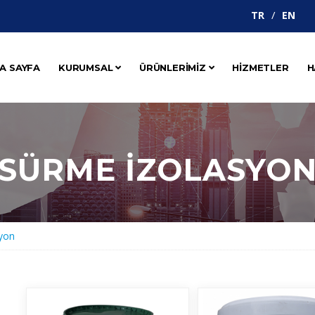
TR
EN
A SAYFA
KURUMSAL
ÜRÜNLERİMİZ
HİZMETLER
H
SÜRME İZOLASYO
yon