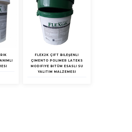
RIK
FLEX2K ÇIFT BILEŞENLI
ANIMLI
ÇIMENTO POLIMER LATEKS
MESI
MODIFIYE BITÜM ESASLI SU
YALITIM MALZEMESI