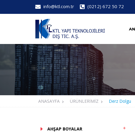
info@ktl.com.tr
(0212) 672 50 72
AN
ANASAYFA
ÜRÜNLERİMİZ
Derz Dolgu
AHŞAP BOYALAR