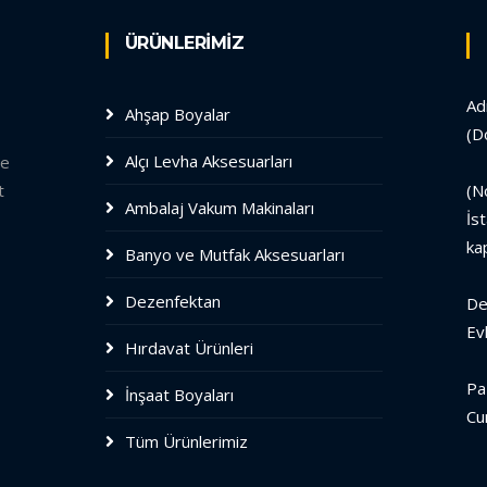
ÜRÜNLERİMİZ
Ad
Ahşap Boyalar
(D
Alçı Levha Aksesuarları
le
t
(N
Ambalaj Vakum Makinaları
İs
ka
Banyo ve Mutfak Aksesuarları
Dezenfektan
De
Ev
Hırdavat Ürünleri
Pa
İnşaat Boyaları
Cu
Tüm Ürünlerimiz