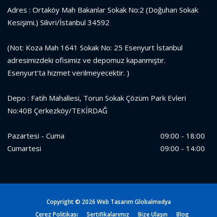
Adres : Ortaköy Mah Bakanlar Sokak No:2 (Doğuhan Sokak
Kesişimi.) Silivri/İstanbul 34592
(Not: Koza Mah 1641 Sokak No: 25 Esenyurt İstanbul
adresimizdeki ofisimiz ve depomuz kapanmıştır.
Esenyurt'ta hizmet verilmeyecektir. )
Depo : Fatih Mahallesi, Torun Sokak Çözüm Park Evleri
No:40B Çerkezköy/TEKİRDAĞ
Pazartesi - Cuma
09:00 - 18:00
Cumartesi
09:00 - 14:00
Copyright ©
2026 Web Tasarım
Globalmedya
Çerez Politikası
Sertifikalarımız
Bize Ulaşın
Blog