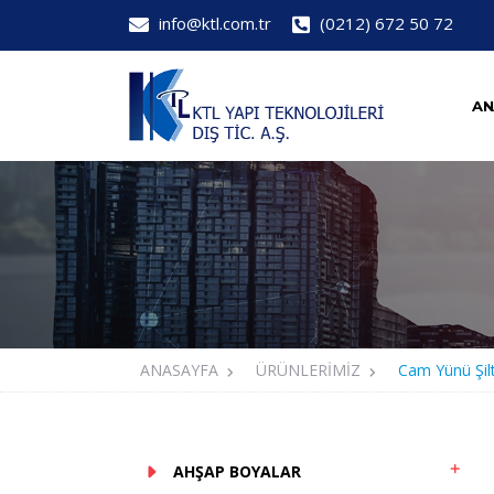
info@ktl.com.tr
(0212) 672 50 72
AN
ANASAYFA
ÜRÜNLERİMİZ
Cam Yünü Şilt
AHŞAP BOYALAR