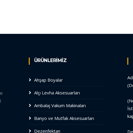
ÜRÜNLERİMİZ
Ad
Ahşap Boyalar
(D
Alçı Levha Aksesuarları
le
t
(N
Ambalaj Vakum Makinaları
İs
ka
Banyo ve Mutfak Aksesuarları
Dezenfektan
De