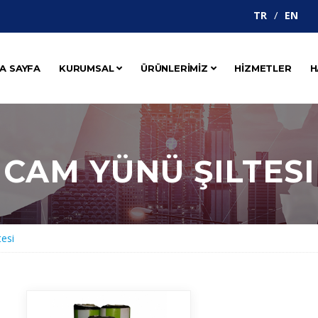
TR
EN
A SAYFA
KURUMSAL
ÜRÜNLERİMİZ
HİZMETLER
H
CAM YÜNÜ ŞILTESI
esi