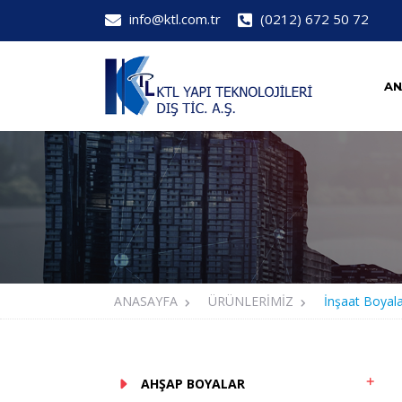
info@ktl.com.tr
(0212) 672 50 72
AN
ANASAYFA
ÜRÜNLERİMİZ
İnşaat Boyala
AHŞAP BOYALAR