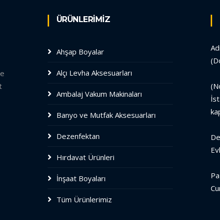
ÜRÜNLERİMİZ
Ad
Ahşap Boyalar
(D
Alçı Levha Aksesuarları
le
t
(N
Ambalaj Vakum Makinaları
İs
ka
Banyo ve Mutfak Aksesuarları
Dezenfektan
De
Ev
Hırdavat Ürünleri
Pa
İnşaat Boyaları
Cu
Tüm Ürünlerimiz