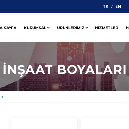
TR
EN
A SAYFA
KURUMSAL
ÜRÜNLERİMİZ
HİZMETLER
H
İNŞAAT BOYALARI
rı