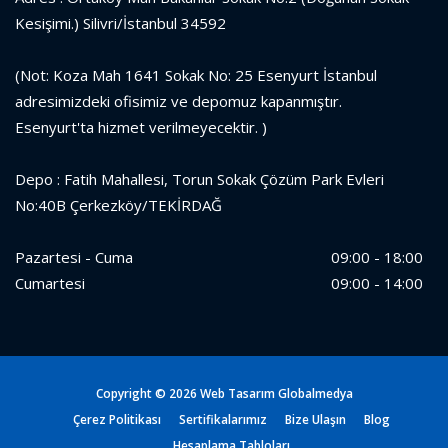
Kesişimi.) Silivri/İstanbul 34592
(Not: Koza Mah 1641 Sokak No: 25 Esenyurt İstanbul
adresimizdeki ofisimiz ve depomuz kapanmıştır.
Esenyurt'ta hizmet verilmeyecektir. )
Depo : Fatih Mahallesi, Torun Sokak Çözüm Park Evleri
No:40B Çerkezköy/TEKİRDAĞ
Pazartesi - Cuma
09:00 - 18:00
Cumartesi
09:00 - 14:00
Copyright ©
2026 Web Tasarım
Globalmedya
Çerez Politikası
Sertifikalarımız
Bize Ulaşın
Blog
Hesaplama Tabloları