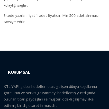
kolaylığı sağlar.
Sitede yazılan fiyat 1 adet fiyatıdır. Min 500 adet alınması
tavsiye edilir.
KURUMSAL
KTL YAPI global hedefleri olan, gelişen dünya koşullarına
göre ürün ve servis geliştirmeyi hedeflemiş yurtdışında
bulunan ticari paydaşları ile müşteri odaklı çalışmayı ilke
edinmiş bir dış ticaret firmasıdır.