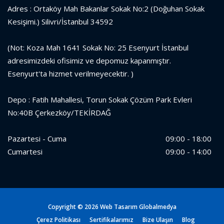
Adres : Ortaköy Mah Bakanlar Sokak No:2 (Doğuhan Sokak
Kesişimi.) Silivri/İstanbul 34592
(Not: Koza Mah 1641 Sokak No: 25 Esenyurt İstanbul
adresimizdeki ofisimiz ve depomuz kapanmıştır.
Esenyurt'ta hizmet verilmeyecektir. )
Depo : Fatih Mahallesi, Torun Sokak Çözüm Park Evleri
No:40B Çerkezköy/TEKİRDAĞ
Pazartesi - Cuma
09:00 - 18:00
Cumartesi
09:00 - 14:00
Copyright ©
2026 Web Tasarım
Globalmedya
Çerez Politikası
Sertifikalarımız
Bize Ulaşın
Blog