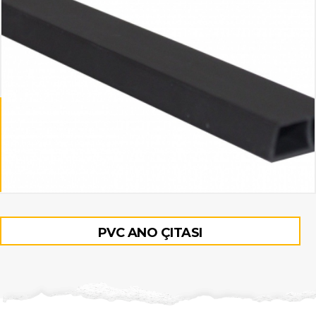
De
PVC ANO ÇITASI