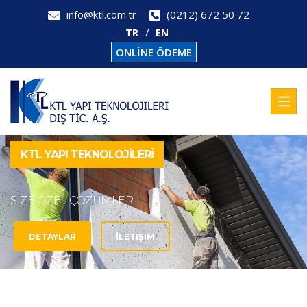
info@ktl.com.tr
(0212) 672 50 72
TR
EN
ONLİNE ÖDEME
KTL YAPI TEKNOLOJİLERİ
SIZE ÖZEL ÇÖZÜMLER
DETAYLAR
İLETIŞIM